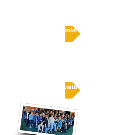
Hoe laat: 20.00 uur
Kaarten: €17,50 (+servicekosten)
Ticket verkoop De Schalm
Wanneer: Zondag 23 september 2018
Waar: Het Klooster, Nuenen
Hoe laat: 14.30 uur
Kaarten: €15,00
Ticket verkoop Het Klooster