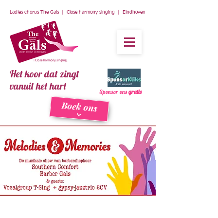
Ladies chorus The Gals | Close harmony singing | Eindhoven
Het koor dat zingt
vanuit het hart
Sponsor ons
gratis
Boek ons
Muziek, een feestelijke setting en