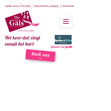
Ladies chorus The Gals | Close harmony singing | Eindhoven
Het koor dat zingt
vanuit het hart
Sponsor ons
gratis
Boek ons
13 december 2015:
Dickensnight in Brandevoort
Ook dit jaar hebben de Barbergals
weer gezongen op de Dickensmarkt in
Brandevoort.
Hier vind je een paar leuke foto's,
gemaakt door Eric Ideler.