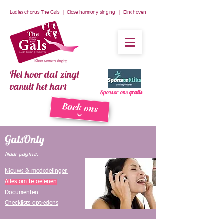
Ladies chorus The Gals | Close harmony singing | Eindhoven
Het koor dat zingt
vanuit het hart
Sponsor ons
gratis
Boek ons
GalsOnly
Naar pagina:
Nieuws & mededelingen
Alles om te oefenen
Documenten
Checklists optreden​s