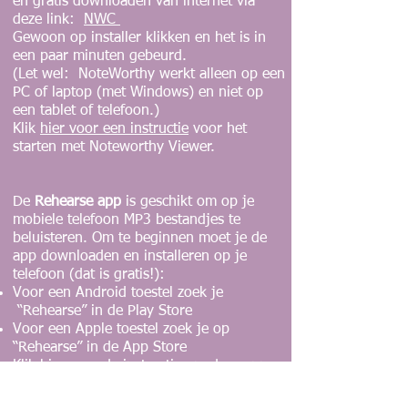
en gratis downloaden van internet via
deze link:
NWC
Gewoon op installer klikken en het is in
een paar minuten gebeurd.
(Let wel: NoteWorthy werkt alleen op een
PC of laptop (met Windows) en niet op
een tablet of telefoon.)
Klik
hier voor een instructie
voor het
starten met Noteworthy Viewer.
De
Rehearse app
is geschikt om op je
mobiele telefoon MP3 bestandjes te
beluisteren. Om te beginnen moet je de
app downloaden en installeren op je
telefoon (dat is gratis!):
Voor een Android toestel zoek je
“Rehearse” in de Play Store
Voor een Apple toestel zoek je op
“Rehearse” in de App Store
​Klik
hier voor de instructie
om deze app
vervolgens in gebruik te nemen.