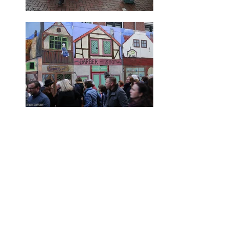
17 december 2017:
Dickensfestijn Drunen
Een frisse maar zonnige zondag-
middag in Drunen tijdens het
jaarlijkse Dickensfestijn.