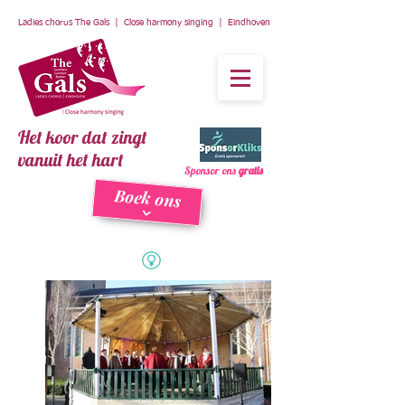
Ladies chorus The Gals | Close harmony singing | Eindhoven
Het koor dat zingt
vanuit het hart
Sponsor ons
gratis
Boek ons