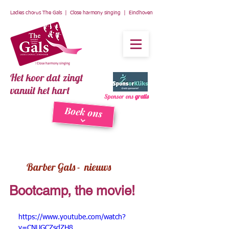
Ladies chorus The Gals | Close harmony singing | Eindhoven
Het koor dat zingt
vanuit het hart
Sponsor ons
gratis
Boek ons
Barber Gals - nieuws
Bootcamp, the movie!
https://www.youtube.com/watch?
v=CNUGCZsdZH8