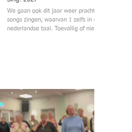
We gaan ook dit jaar weer prachtige
songs zingen, waarvan 1 zelfs in de
nederlandse taal. Toevallig of niet
ze gaan beide over de nacht: Stary
Stary night (Vincent) en Avond van
Boudewijn de Groot. Heel stemmig
dus. Van Vincent hebben we al een
arrangement, voor Avond gaat
Michiel (van Anne Loes) een
arrangement maken.