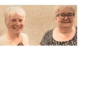
Afzwaaiers en nieuwkomers in
het bestuur
Tijdens onze ALV hebben we het
bestuur weer vernieuwd.
Penningmeester Wilma, Voorzitter