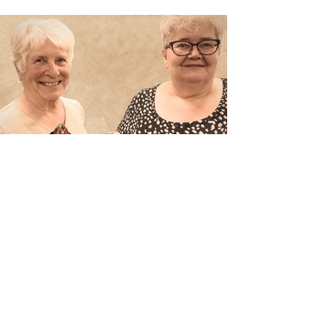
Afzwaaiers en nieuwkomers in
het bestuur
Tijdens onze ALV hebben we het
bestuur weer vernieuwd.
Penningmeester Wilma, Voorzitter