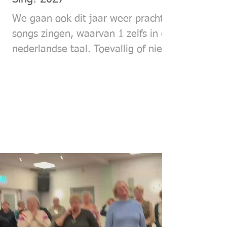
We gaan ook dit jaar weer prachtige
songs zingen, waarvan 1 zelfs in de
nederlandse taal. Toevallig of niet
ze gaan beide over de nacht: Stary
Stary night (Vincent) en Avond van
Boudewijn de Groot. Heel stemmig
dus. Van Vincent hebben we al een
arrangement, voor Avond gaat
Michiel (van Anne Loes) een
arrangement maken.