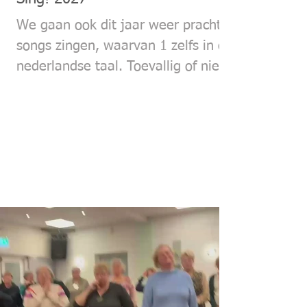
We gaan ook dit jaar weer prachtige
songs zingen, waarvan 1 zelfs in de
nederlandse taal. Toevallig of niet
ze gaan beide over de nacht: Stary
Stary night (Vincent) en Avond van
Boudewijn de Groot. Heel stemmig
dus. Van Vincent hebben we al een
arrangement, voor Avond gaat
Michiel (van Anne Loes) een
arrangement maken.