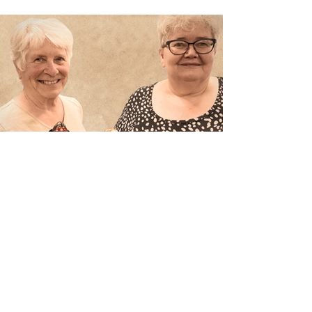
Afzwaaiers en nieuwkomers in
het bestuur
Tijdens onze ALV hebben we het
bestuur weer vernieuwd.
Penningmeester Wilma, Voorzitter