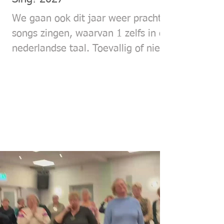
We gaan ook dit jaar weer prachtige
songs zingen, waarvan 1 zelfs in de
nederlandse taal. Toevallig of niet
ze gaan beide over de nacht: Stary
Stary night (Vincent) en Avond van
Boudewijn de Groot. Heel stemmig
dus. Van Vincent hebben we al een
arrangement, voor Avond gaat
Michiel (van Anne Loes) een
arrangement maken.