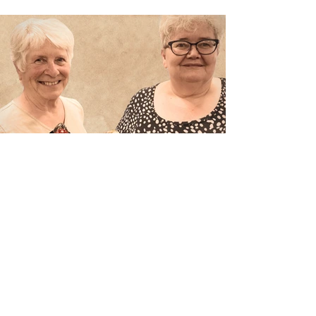
Afzwaaiers en nieuwkomers in
het bestuur
Tijdens onze ALV hebben we het
bestuur weer vernieuwd.
Penningmeester Wilma, Voorzitter