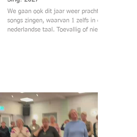
We gaan ook dit jaar weer prachtige
songs zingen, waarvan 1 zelfs in de
nederlandse taal. Toevallig of niet
ze gaan beide over de nacht: Stary
Stary night (Vincent) en Avond van
Boudewijn de Groot. Heel stemmig
dus. Van Vincent hebben we al een
arrangement, voor Avond gaat
Michiel (van Anne Loes) een
arrangement maken.