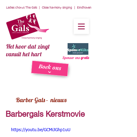
Ladies chorus The Gals | Close harmony singing | Eindhoven
Het koor dat zingt
vanuit het hart
Sponsor ons
gratis
Boek ons
Barber Gals - nieuws
Barbergals Kerstmovie
https://youtu.be/GCMiJGhp1uU