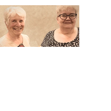
Afzwaaiers en nieuwkomers in
het bestuur
Tijdens onze ALV hebben we het
bestuur weer vernieuwd.
Penningmeester Wilma, Voorzitter